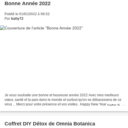
Bonne Année 2022
Publié le 01/01/2022 à 08:52
Par
katty72
Je vous souhaite une bonne et heureuse année 2022 Avec mes meilleurs
vœux, santé et la paix dans le monde et surtout qu'on se débarassera de ce
virus ... Merci pour votre présence et vos visites.. Happy New Year سنة سعيدة
وكل عام وأنتم بألف بخير feliz...
Coffret DIY Détox de Omnia Botanica