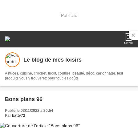
Publicité
MENU
Le blog de mes loisirs
Astuces, cuisine, crochet, tricot, couture, beauté, déco, cartonnage, test
produits vous y trouverez pour tout les goûts
Bons plans 96
Publié le 03/11/2022 à 20:54
Par
katty72