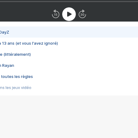
 DayZ
 a 13 ans (et vous l'avez ignoré)
e (littéralement)
im Rayan
 toutes les règles
s les jeux vidéo
us choquant de Rockstar ? - Le scandale BULLY
e plus moche de Steam
du RÊVE tourne au CAUCHEMAR
pendant 8 heures