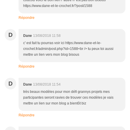
coucou voici le bon lien l' autre n' est pas bon bisous
https://www.dane-et-le-crochet.fr/?post/1588
Répondre
D
Dane
13/08/2018 11:58
c' est fait tu pourras voir ici https://www.dane-et-le-
crochet.fr/admin/post.php?id=1588<br /> tu peux toi aussi
mettre un lien vers mon blog bisous
Répondre
D
Dane
13/08/2018 11:54
très beaux modèles pour mon défi grannys projets mes
participantes seront ravies de trouver ces modèles je vais
mettre un lien sur mon blog a bientôt biz
Répondre