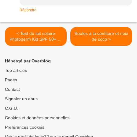
Répondre
< Test du lait solaire
Boules à la confiture et noix
Photoderm Kid SPF 50+ de
de coco >
Bioderma
Hébergé par Overblog
Top articles
Pages
Contact
Signaler un abus
C.G.U.
Cookies et données personnelles
Préférences cookies
Voir le profil de katty72 sur le portail Overblog