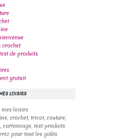
oux
ture
chet
sine
bienvenue
 crochet
test de produits
ires
ent gratuit
 MES LOISIRS
ine, crochet, tricot, couture,
, cartonnage, test produits
erez pour tout les goûts