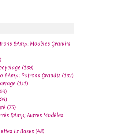
trons &Amp; Modèles Gratuits
)
ecyclage (139)
to &Amp; Patrons Gratuits (132)
Partage (111)
99)
(94)
té (75)
arrés &Amp; Autres Modèles
cettes Et Bases (48)