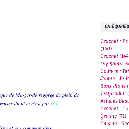
CATÉGORIES
Crochet : Pa
(150)
Crochet (144
Diy &Amp; R
Couture : Tu
J'aime... Je 
Bons Plans (
Testproduit 
tique de Ma-ger-de regorge de plein de
Astuces Beau
ici
euses du fil et c'est par
Crochet : C
Granny (71)
Cuisine : Re
site et vos commentaires..