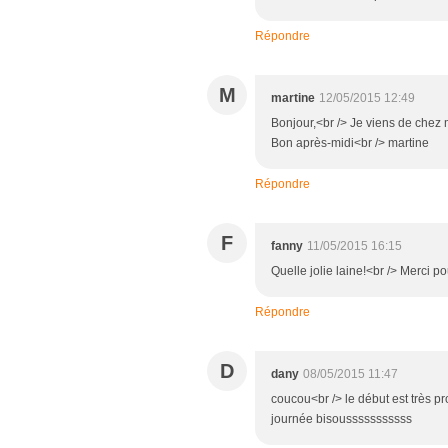
Répondre
M
martine
12/05/2015 12:49
Bonjour,<br /> Je viens de chez m
Bon après-midi<br /> martine
Répondre
F
fanny
11/05/2015 16:15
Quelle jolie laine!<br /> Merci pou
Répondre
D
dany
08/05/2015 11:47
coucou<br /> le début est très p
journée bisousssssssssss