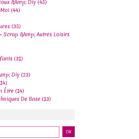
joux &Amp; Diy (45)
Moi (44)
uces (35)
- Scrap &Amp; Autres Loisirs
ants (31)
mp; Diy (23)
14)
n Être (14)
chniques De Base (13)